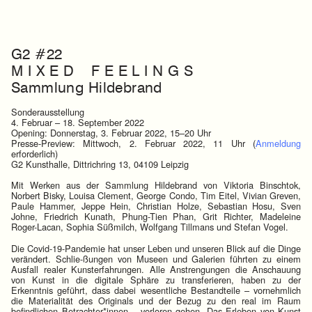
G2 #22
M I X E D F E E L I N G S
Sammlung Hildebrand
Sonderausstellung
4. Februar – 18. September 2022
Opening: Donnerstag, 3. Februar 2022, 15–20 Uhr
Presse-Preview: Mittwoch, 2. Februar 2022, 11 Uhr (
Anmeldung
erforderlich)
G2 Kunsthalle, Dittrichring 13, 04109 Leipzig
Mit Werken aus der Sammlung Hildebrand von Viktoria Binschtok,
Norbert Bisky, Louisa Clement, George Condo, Tim Eitel, Vivian Greven,
Paule Hammer, Jeppe Hein, Christian Holze, Sebastian Hosu, Sven
Johne, Friedrich Kunath, Phung-Tien Phan, Grit Richter, Madeleine
Roger-Lacan, Sophia Süßmilch, Wolfgang Tillmans und Stefan Vogel.
Die Covid-19-Pandemie hat unser Leben und unseren Blick auf die Dinge
verändert. Schlie-ßungen von Museen und Galerien führten zu einem
Ausfall realer Kunsterfahrungen. Alle Anstrengungen die Anschauung
von Kunst in die digitale Sphäre zu transferieren, haben zu der
Erkenntnis geführt, dass dabei wesentliche Bestandteile – vornehmlich
die Materialität des Originals und der Bezug zu den real im Raum
befindlichen Betrachter*innen – verloren gehen. Das Erleben von Kunst