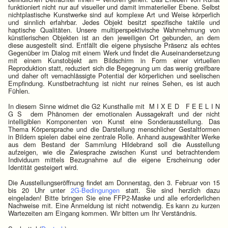
funktioniert nicht nur auf visueller und damit immaterieller Ebene. Selbst
nichtplastische Kunstwerke sind auf komplexe Art und Weise körperlich
und sinnlich erfahrbar. Jedes Objekt besitzt spezifische taktile und
haptische Qualitäten. Unsere multiperspektivische Wahrnehmung von
künstlerischen Objekten ist an den jeweiligen Ort gebunden, an dem
diese ausgestellt sind. Entfällt die eigene physische Präsenz als echtes
Gegenüber im Dialog mit einem Werk und findet die Auseinandersetzung
mit einem Kunstobjekt am Bildschirm in Form einer virtuellen
Reproduktion statt, reduziert sich die Begegnung um das wenig greifbare
und daher oft vernachlässigte Potential der körperlichen und seelischen
Empfindung. Kunstbetrachtung ist nicht nur reines Sehen, es ist auch
Fühlen.
In diesem Sinne widmet die G2 Kunsthalle mit M I X E D F E E L I N
G S dem Phänomen der emotionalen Aussagekraft und der nicht
intelligiblen Komponenten von Kunst eine Sonderausstellung. Das
Thema Körpersprache und die Darstellung menschlicher Gestaltformen
in Bildern spielen dabei eine zentrale Rolle. Anhand ausgewählter Werke
aus dem Bestand der Sammlung Hildebrand soll die Ausstellung
aufzeigen, wie die Zwiesprache zwischen Kunst und betrachtendem
Individuum mittels Bezugnahme auf die eigene Erscheinung oder
Identität gesteigert wird.
Die Ausstellungseröffnung findet am Donnerstag, den 3. Februar von 15
bis 20 Uhr unter
2G-Bedingungen
statt. Sie sind herzlich dazu
eingeladen! Bitte bringen Sie eine FFP2-Maske und alle erforderlichen
Nachweise mit. Eine Anmeldung ist nicht notwendig. Es kann zu kurzen
Wartezeiten am Eingang kommen. Wir bitten um Ihr Verständnis.